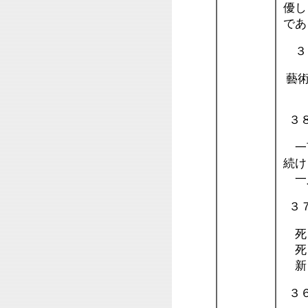
優し
であ
３
藝術
３
一言
続け
一人
３
死と
死を
新し
３