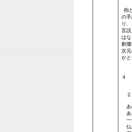
殆ど
の手
り、
言説
はな
創価
次元
か
４
２
あの
あ
一念
仏