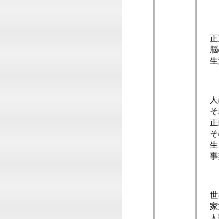
１
正
脳の
生活
１
人は
それ
正面
その
生き
事
９
世に
家
人類