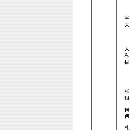
（
寧
大昔
２
人
私は
描
２
強
銀
何
何
札