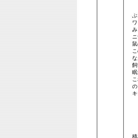
ぶ
ワゴ
み
ニ
鼠
こ
な
飼
眠
こ
の
キテ
銀
積み