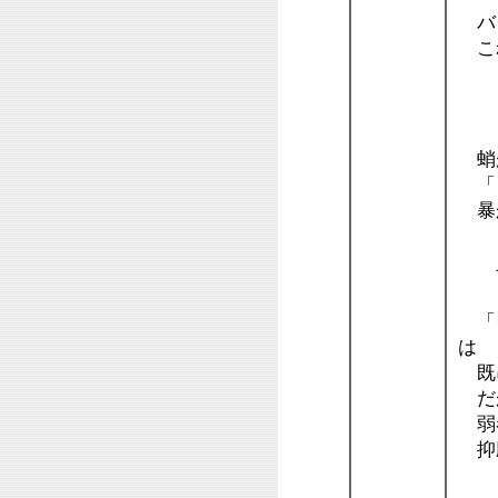
バ
こ
ジ
蛸
「自
暴
言
「グ
は
既に
だが
弱者
抑圧