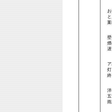
お
と
案
壁
煙
遅
ア
灯
終
洋
五
雨