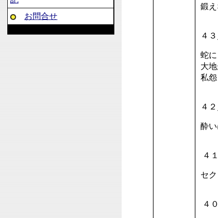
鍛え
お問合せ
４３
蛇に
大地
私怨
４２
酔い
４１
セク
４０