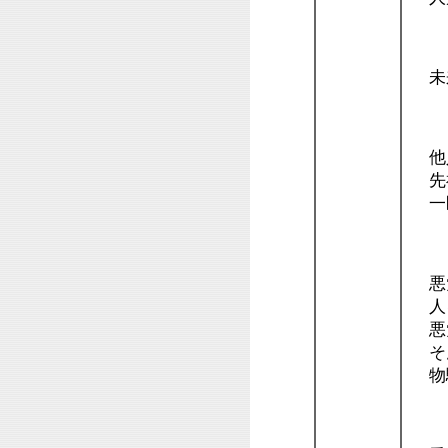
８
未
７
他人
先
一
６
悪党
人
悪党
そ
物騒
５