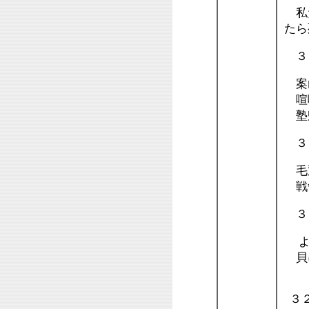
私た
たら
３
案
喧
塾
３
毛
戦
３
よ
貝
３