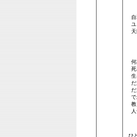
首
自殺
ユダ
天
自
何
死に
生に
だか
だが
で
教え
人命
・
ひと