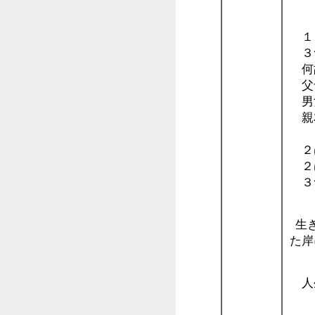
３
１＋
３つ
何
父母
男女
親友
２
２は
２は
３
生き
た岸
人