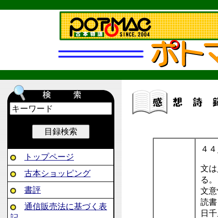
４４
トップページ
文は
古本ショッピング
る。
書評
文意
読書
通信販売法に基づく表
日千
記