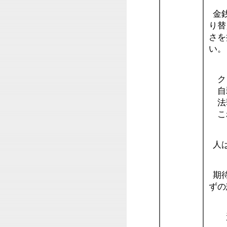
金銭
り替
さを
い。
クリ
自殺
法華
これ
人は
期待
ずの
選