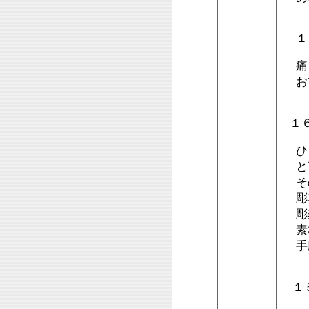
１
痛
お
１
ひと
と言
その
彫
彫
素材
手
１