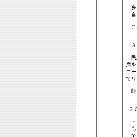
身
言
これ
３
民主
肩を
ゴー
てリ
師に
３
－
も
でも