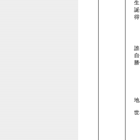
生ま
誕
得
誰
自
勝他
ス
地上
世
・