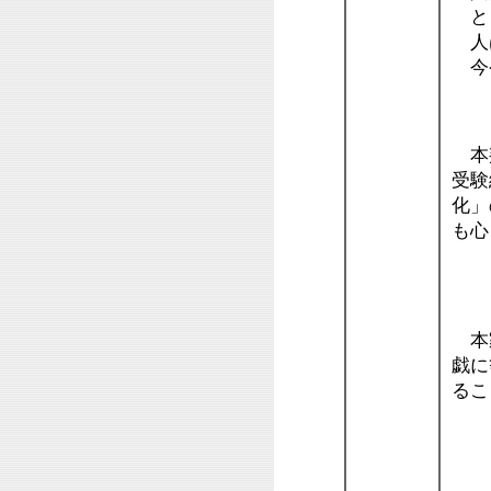
と
人
今
・
本邦
受験
化」
も心
雑
本家
戯に
るこ
お