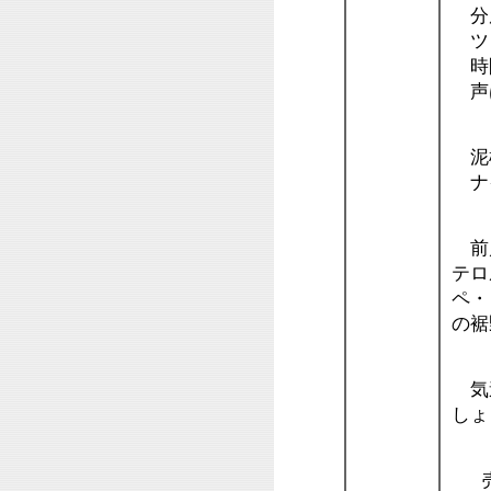
分
ツ
時
声
泥棒
ナイ
前川
テロ
ペ・
の裾
気違
しょ
売