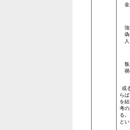
金
２
強
偽
人
２
叛
禊
或る
らば
を結
考の
る。
とい