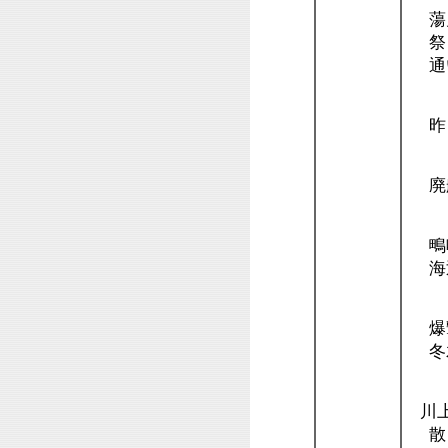
蕩
祭
通
昨
廃
鴫
海
爆
冬
川上
散