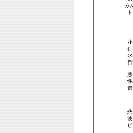
みん
ト
＊
花
釘
水
目
悪
性
信仰
＊
悲
波
ピ