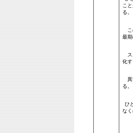
こと
る。
この
最期
スポ
化
異常
る。
ひと
なく
・