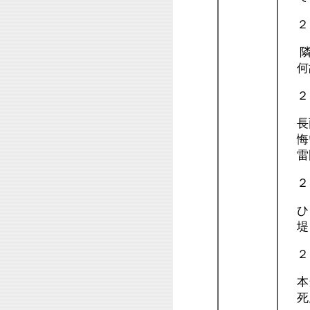
２
隣
何故
２
長
悔
雷
２
ひと
堤
２
本
死ん