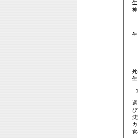
生き
神は
１
生き
１
死の
生も
１
選ば
ぴん
沈黙
カ
食