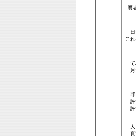
贋者
・
日蓮
これ
・
てふ
月
・
罪
許
許
人
真実