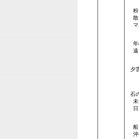
粉
散
マ
年
遠
夕雲
＊
石
未
日
船
沖