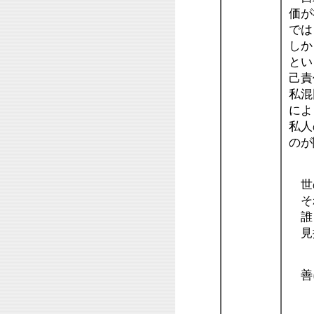
価が
では
しか
とい
己責
私混
によ
私人
の
世の
そ
誰
見
善