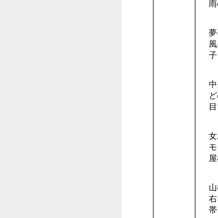
雨
夢
風
子
中
ど
目
女
モ
屋
山
右
帯