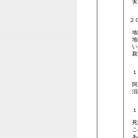
実
２
地
地獄
いわ
親
１
阿
泪
１
死は
この
あの