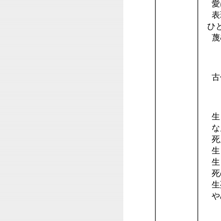
愛は
表現
ひと
蔑む
４
古
３
生
なん
死
生
生
死
生
や
２