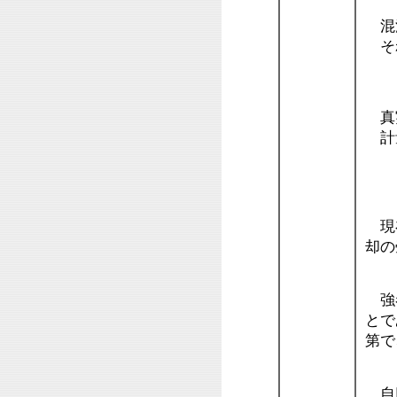
混沌
それ
１
真実
計量
・
現在
却の
強者
とで
第で
自助