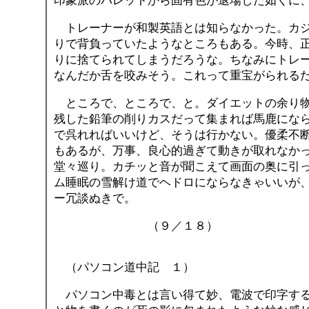
印象派のパレットから固有色が退場した如くに
トレーナーが和製英語とは知らなかった。カジ
りで背負っていたようなところもある。今時、
りに捨てられてしまうだろうな。ちなみにトレ
なんだか舌を咬みそう。これって重宝がられるだ
ところで、ところで、と。ダイエットの余り物
残した鉛筆の削りカスだって集まれば馬鹿にな
で呉れればいいけど、そうは行かない。優柔不
もあるが、万事、良心的過ぎて動きが取れなか
堂々巡り。カチッと音が聞こえて画面の奥に引
ム睡眠の雪解け道でヘドロにならなきゃいいが
ー冗談ぬきで。
（９／１８）
（パソコン道中記 １）
パソコン中毒とは言い得て妙、電波で印字する