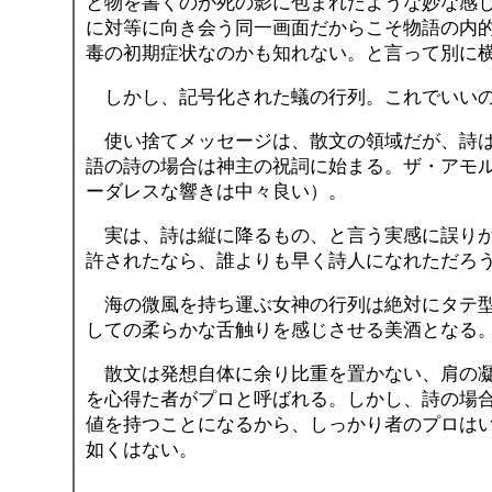
と物を書くのが死の影に包まれたような妙な感
に対等に向き会う同一画面だからこそ物語の内
毒の初期症状なのかも知れない。と言って別に
しかし、記号化された蟻の行列。これでいいの
使い捨てメッセージは、散文の領域だが、詩は
語の詩の場合は神主の祝詞に始まる。ザ・アモ
ーダレスな響きは中々良い）。
実は、詩は縦に降るもの、と言う実感に誤りが
許されたなら、誰よりも早く詩人になれただろ
海の微風を持ち運ぶ女神の行列は絶対にタテ型
しての柔らかな舌触りを感じさせる美酒となる
散文は発想自体に余り比重を置かない、肩の凝
を心得た者がプロと呼ばれる。しかし、詩の場
値を持つことになるから、しっかり者のプロは
如くはない。