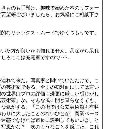
きものも手懸け、趣味で始めた本のリフォー
ご要望等ございましたら、お気軽にご相談下さ
的なリラックス・ムードでゆくつもりです。
いた方が良いかも知れません。我ながら呆れ
しろここは充電室ですので･･･｡
連れて来た。写真家と聞いていただけで、こ
プの芸術家である。全くの初対面にしては言い
僕の世界はプロの評価も殊更に厳しい感じがし
真芸術家」か。そんな風に開き直らなくても、
うな気がする。「この街では公立美術館も有料
のわりに大したことのないひとが、商業ペース
。迷惑でなければ市長に談判してもいいよ、と
、写風かな？ 次のようなことを感じた。これ