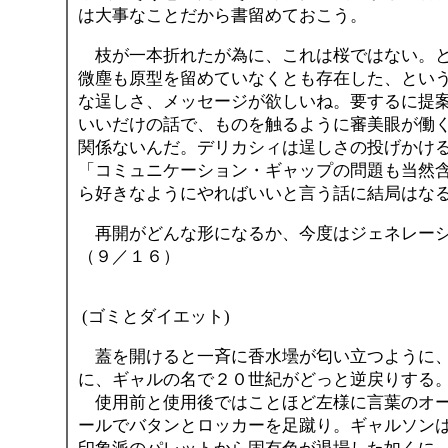
は大事なことだから書留めておこう。
枝が一本折れたが為に、これは桜ではない。と
微塵も原型を留めていなくとも存在した、とい
な逞しさ、メッセージが欲しいね。要するに提
いいだけの話で、ものを触るように審美眼が働
関係ないんだ。デリカシィは逞しさの投げかけ
「コミュニケーション・ギャップの問題も当然
ら好きなようにやればいいと言う話に結局はな
再開がどんな形になるか、今度はジェネレ
（９／１６）
(ゴミとダイエット)
蓋を開けると一斉に香水壜が匂い立つように、
に、ギャルの名で２０世紀がどっと逆戻りする
使用前と使用後ではことほど左様に言葉のオー
ールでバタンとロッカーを足蹴り。ギャルソン