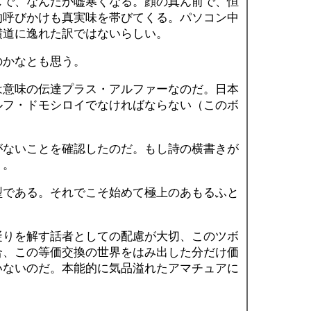
じで、なんだか嘘寒くなる。顔の真ん前で、恒
的呼びかけも真実味を帯びてくる。パソコン中
横道に逸れた訳ではないらしい。
かなとも思う。
意味の伝達プラス・アルファーなのだ。日本
ルフ・ドモシロイでなければならない（このボ
ないことを確認したのだ。もし詩の横書きが
う。
である。それでこそ始めて極上のあもるふと
。
りを解す話者としての配慮が大切、このツボ
合、この等価交換の世界をはみ出した分だけ価
いないのだ。本能的に気品溢れたアマチュアに