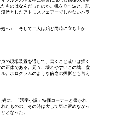
、マラルメの構文中に頻繁に現れる括弧の活用
れたものはなんだったのか。帆を崩す波と、記
、漠然としたアトモスフェアーでしかないバラ
処へ） そして二人は殆ど同時に立ち上が
る。
身の現場装置を通して、書くこと或いは描く
アの正体である。元々、壊れやすいこの城、虚
トル。ホログラムのような信念の投影とも言え
た処に、「活字小説」特価コーナーと書かれ
られたものの、その時は大して気に留めなかっ
こととなった。