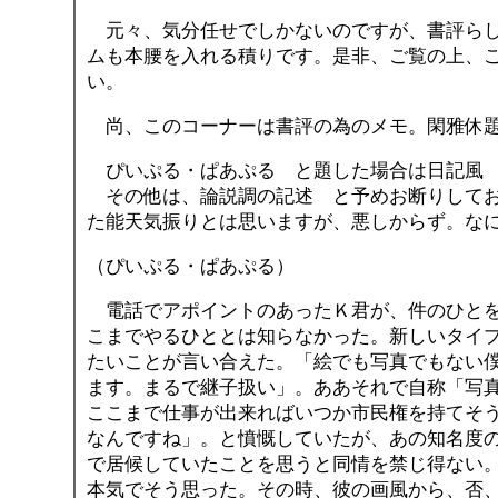
元々、気分任せでしかないのですが、書評らし
ムも本腰を入れる積りです。是非、ご覧の上、
い。
尚、このコーナーは書評の為のメモ。閑雅休題
ぴいぷる・ぱあぷる と題した場合は日記風
その他は、論説調の記述 と予めお断りしてお
た能天気振りとは思いますが、悪しからず。なに
（ぴいぷる・ぱあぷる）
電話でアポイントのあったＫ君が、件のひとを
こまでやるひととは知らなかった。新しいタイ
たいことが言い合えた。「絵でも写真でもない
ます。まるで継子扱い」。ああそれで自称「写
ここまで仕事が出来ればいつか市民権を持てそ
なんですね」。と憤慨していたが、あの知名度
で居候していたことを思うと同情を禁じ得ない
本気でそう思った。その時、彼の画風から、否