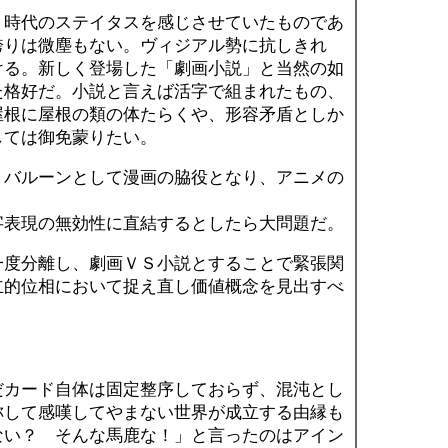
時代のステイタスを感じさせていたものであ
誇りは微塵もない。ヴィジアル勢に抗しきれ
ける。新しく登場した「劇画小説」と当然の如
た格好だ。小説と言えば活字で組まれたもの、
屋根に屋根の類の体たらくや、形容矛盾としか
しては御免蒙りたい。
バルーンとして漫画の脇役となり、アニメの
字表現の無効性に直結するとしたら大問題だ。
度分離し、劇画ＶＳ小説とすることで緊張関
立的位相において捉え直し価値概念を見出すべ
カード自体は固定整序しておらず、混沌とし
称して感嘆してやまない世界が成立する由縁も
ない？ そんな馬鹿な！」と言ったのはアイン