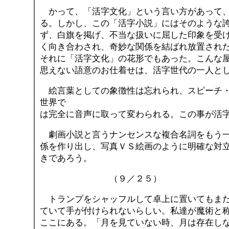
かって、「活字文化」という言い方があって、
る。しかし、この「活字小説」にはそのような
ず、白旗を掲げ、不当な扱いに屈した印象を受
く向き合わされ、奇妙な関係を結ばれ放置され
それに「活字文化」の花形でもあった。こんな
思えない語意のお仕着せは、活字世代の一人と
絵言葉としての象徴性は忘れられ、スピーチ・
世界で
は完全に音声に取って変わられる。この事が活
劇画小説と言うナンセンスな複合名詞をもう一
係を作り出し、写真ＶＳ絵画のように明確な対
きであろう。
（９／２５）
トランプをシャッフルして卓上に置いてもまだ
ていて手が付けられないらしい。私達が魔術と
ここにある。「月を見ていない時、月は存在し