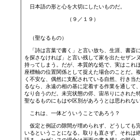
日本語の形と心を大切にしたいものだ。
（９／１９）
（聖なるもの）
「詩は言葉で書く」と言い放ち、生涯、書斎に
を探さなければ」と言い残して家を出たセザン
持ってしまう。だが、本質的な処で、実はこれ
座標軸の位置関係として捉えた場合のことだ。
く不安な、偶然に支配されている自然、行き当
るなら、永遠の相の基に定着する作業を通して、
なり合うのだ。未完状態の侭、宙吊りにされた
聖なるものにもはや区別があろうとは思われな
これは、一体どういうことであろう？
仮定と例証の隙間が埋められず、どうしても完
いるということになる。取りも直さず、それは