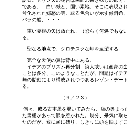
語る。セザンヌの場合は画面の書き残しの部分
である。 白い紙と、固い素地。そこに表現さ
号化された郷愁の雲、或る色合いが示す傾斜角
バラの船、・・・
重い凝視の矢は放たれ、（恐らく何処でもない
る。
聖なる地点で、グロテスクな岬を遠望する。
完全な天使の翼は背中にあ
イデアのプリズム再分割、詩人或いは画家の生
ことは多分、このようなことだが、問題はイデ
無の胎動により構成されつつあるレゾン・デー
る。
（９／２３）
偶々、或る古本屋を覗いてみたら、店の奥まっ
た書棚があって眼を惹かれた。幾分、呆気に取
たのだが、変に頭に残り、しきりに頭を悩ます