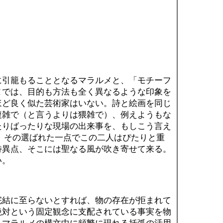
引籠もることとなるマラルメと、「モチーフ
ヌでは、目的も方法も全く異なるような印象を
ほど良く似た芸術家はいない。詩と絵画を同じ
複雑で（と言うよりは猥雑で）、例えようもな
たりばったりな現場の出来事を、もしこう言え
 その選ばれた一点でこの二人はぴたりと重
特異点、そこには聖なる風が吹き寄せて来る。
い。
結に至らないとすれば、物の存在が拒まれて
絶対という固定観念に支配されている事実を物