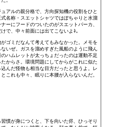
、だ。
ュアルの親分格で、方向探知機の役割をひと
正式名称・スエットシャツではぽちゃりと水溜
ーナーにフードのついたのがスエットパーカ、
けで、中々前面には出てこないよﾈ｡
がゴミだなんて考えてもみなかった。メモを
らないぜ。ガスを溜めすぎた風船のように飛ん
断のハムレットが太っちょだったのは運動不足
ったからさ。環境問題にしてからがこれに似た
っ込んだ怪物も相当な目方だったと思うよ。レ
、とこれも中々、眠りに本腰が入らないんだ。
習慣が身につくと、下を向いた侭、ひっそり