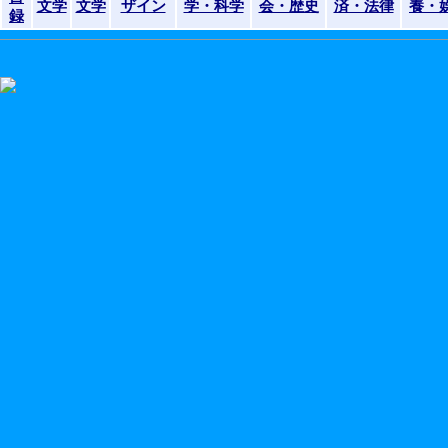
文学
文学
ザイン
学・科学
会・歴史
済・法律
養・
録